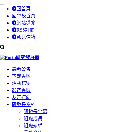
:::
跳
跳
回首頁
到
到
回學校首頁
主
主
網站導覽
要
要
RSS訂閱
內
內
意見信箱
容
容
區
區
研究發展處
塊
塊
最新公告
下載專區
活動花絮
影音專區
友善連結
研發長室
研發長介紹
組織成員
組織架構