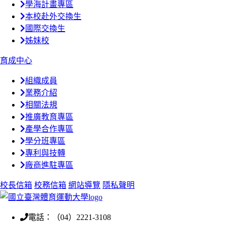
學海計畫專區
本校赴外交換生
國際交換生
姊妹校
育成中心
組織成員
業務介紹
相關法規
推廣教育專區
產學合作專區
學分班專區
專利與技轉
廠商進駐專區
校長信箱
校務信箱
網站導覽
隱私聲明
電話：（04）2221-3108