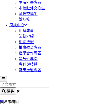
學海計畫專區
本校赴外交換生
國際交換生
姊妹校
育成中心
組織成員
業務介紹
相關法規
推廣教育專區
產學合作專區
學分班專區
專利與技轉
廠商進駐專區
全
文
搜尋
檢
:::
索
國際事務組