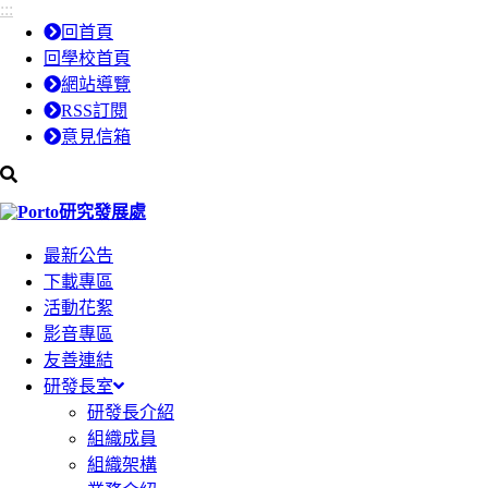
:::
跳
跳
回首頁
到
到
回學校首頁
主
主
網站導覽
要
要
RSS訂閱
內
內
意見信箱
容
容
區
區
研究發展處
塊
塊
最新公告
下載專區
活動花絮
影音專區
友善連結
研發長室
研發長介紹
組織成員
組織架構