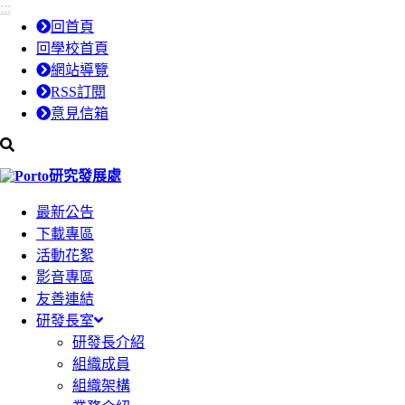
:::
跳
跳
回首頁
到
到
回學校首頁
主
主
網站導覽
要
要
RSS訂閱
內
內
意見信箱
容
容
區
區
研究發展處
塊
塊
最新公告
下載專區
活動花絮
影音專區
友善連結
研發長室
研發長介紹
組織成員
組織架構