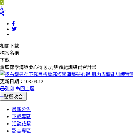
A
A+
相關下載
檔案名稱
下載
詹庭傑學海築夢心得-肌力與體能訓練實習計畫
更新日期：108-09-12
列印
回上層
:::
-點選收合-
最新公告
下載專區
活動花絮
影音專區