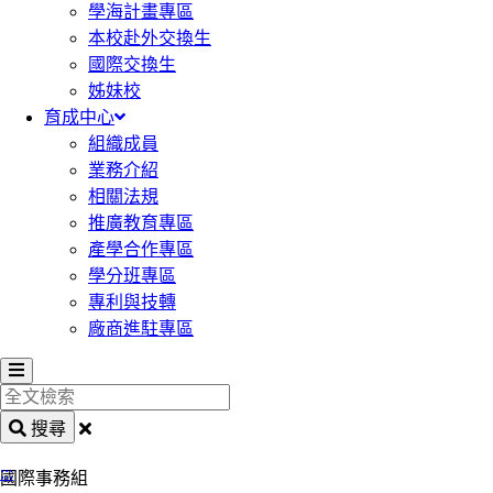
學海計畫專區
本校赴外交換生
國際交換生
姊妹校
育成中心
組織成員
業務介紹
相關法規
推廣教育專區
產學合作專區
學分班專區
專利與技轉
廠商進駐專區
全
文
搜尋
檢
:::
索
國際事務組