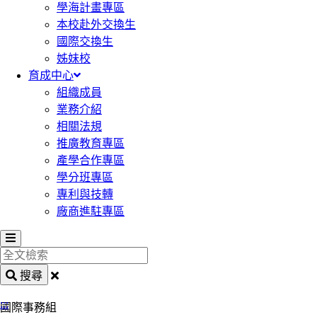
學海計畫專區
本校赴外交換生
國際交換生
姊妹校
育成中心
組織成員
業務介紹
相關法規
推廣教育專區
產學合作專區
學分班專區
專利與技轉
廠商進駐專區
全
文
搜尋
檢
:::
索
國際事務組