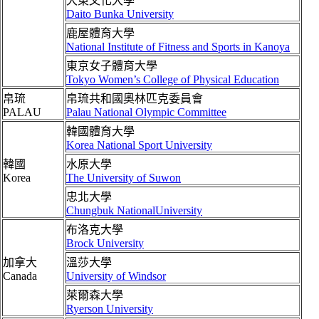
大東文化大學
Daito Bunka University
鹿屋體育大學
National Institute of Fitness and Sports in Kanoya
東京女子體育大學
Tokyo Women’s College of Physical Education
帛琉
帛琉共和國奧林匹克委員會
PALAU
Palau National Olympic Committee
韓國體育大學
Korea National Sport University
韓國
水原大學
Korea
The University of Suwon
忠北大學
Chungbuk NationalUniversity
布洛克大學
Brock University
加拿大
溫莎大學
Canada
University of Windsor
萊爾森大學
Ryerson University