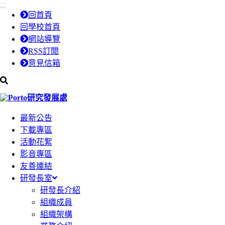
:::
跳
跳
回首頁
到
到
回學校首頁
主
主
網站導覽
要
要
RSS訂閱
內
內
意見信箱
容
容
區
區
研究發展處
塊
塊
最新公告
下載專區
活動花絮
影音專區
友善連結
研發長室
研發長介紹
組織成員
組織架構