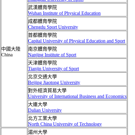
武漢體育學院
Wuhan Institute of Physical Education
成都體育學院
Chengdu Sport University
首都體育學院
Capital University of Physical Education and Sport
中國大陸
南京體育學院
China
Nanjing Institute of Sport
天津體育學院
Tianjin University of Sport
北京交通大學
Beijing Jiaotong University
對外經濟貿易大學
University of International Business and Economics
大連大學
Dalian University
北方工業大學
North China University of Technology
湄州大學