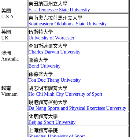
東田納西州立大學
East Tennessee State University
美國
U.S.A.
東南奧克拉荷馬州立大學
Southeastern Oklahoma State University
英國
伍斯特大學
UK
University of Worcester
查爾斯達爾文大學
Charles Darwin University
澳洲
Australia
龐德大學
Bond University
孫德盛大學
Ton Duc Thang University
越南
胡志明市體育大學
Vietnam
Ho Chi Minh City University of Sport
峴港體育運動大學
Da Nang Sports and Physical Exercises University
北京體育大學
Beijing Sport University
上海體育學院
Shanghai University of Sport