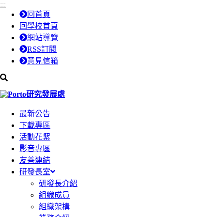
:::
跳
跳
回首頁
到
到
回學校首頁
主
主
網站導覽
要
要
RSS訂閱
內
內
意見信箱
容
容
區
區
研究發展處
塊
塊
最新公告
下載專區
活動花絮
影音專區
友善連結
研發長室
研發長介紹
組織成員
組織架構