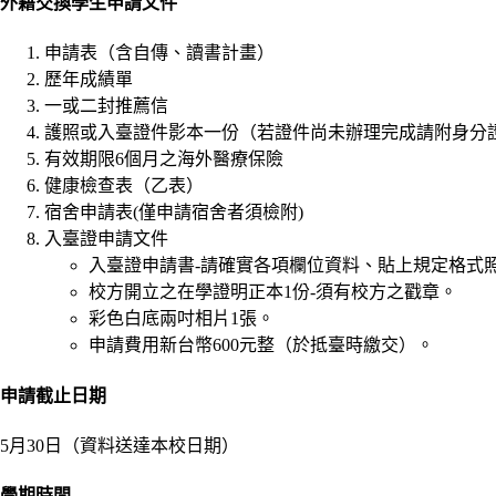
外籍交換學生申請文件
申請表（含自傳、讀書計畫）
歷年成績單
一或二封推薦信
護照或入臺證件影本一份（若證件尚未辦理完成請附身分
有效期限6個月之海外醫療保險
健康檢查表（乙表）
宿舍申請表(僅申請宿舍者須檢附)
入臺證申請文件
入臺證申請書-請確實各項欄位資料、貼上規定格式
校方開立之在學證明正本1份-須有校方之戳章。
彩色白底兩吋相片1張。
申請費用新台幣600元整（於抵臺時繳交）。
申請截止日期
5月30日（資料送達本校日期）
學期時間