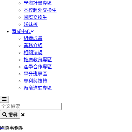
學海計畫專區
本校赴外交換生
國際交換生
姊妹校
育成中心
組織成員
業務介紹
相關法規
推廣教育專區
產學合作專區
學分班專區
專利與技轉
廠商進駐專區
全
文
搜尋
檢
:::
索
國際事務組