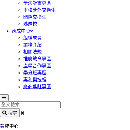
學海計畫專區
本校赴外交換生
國際交換生
姊妹校
育成中心
組織成員
業務介紹
相關法規
推廣教育專區
產學合作專區
學分班專區
專利與技轉
廠商進駐專區
全
文
搜尋
檢
:::
索
育成中心