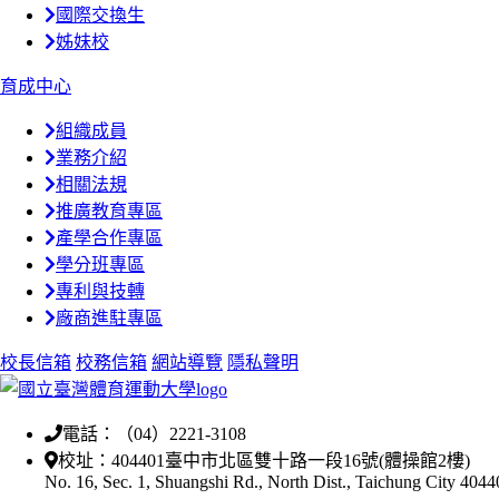
國際交換生
姊妹校
育成中心
組織成員
業務介紹
相關法規
推廣教育專區
產學合作專區
學分班專區
專利與技轉
廠商進駐專區
校長信箱
校務信箱
網站導覽
隱私聲明
電話：（04）2221-3108
校址：404401臺中市北區雙十路一段16號(體操館2樓)
No. 16, Sec. 1, Shuangshi Rd., North Dist., Taichung City 404