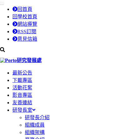
:::
跳
跳
回首頁
到
到
回學校首頁
主
主
網站導覽
要
要
RSS訂閱
內
內
意見信箱
容
容
區
區
研究發展處
塊
塊
最新公告
下載專區
活動花絮
影音專區
友善連結
研發長室
研發長介紹
組織成員
組織架構