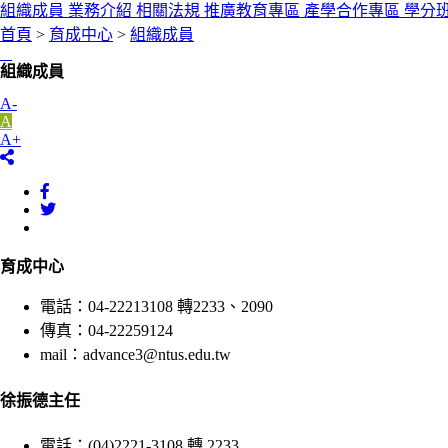
組織成員
業務介紹
相關法規
推廣教育專區
產學合作專區
學分
首頁
>
育成中心
>
組織成員
:::
組織成員
A-
A
A+
育成中心
電話：04-22213108 轉2233、2090
​傳真：04-22259124
mail：advance3@ntus.edu.tw
徐振德主任
電話：(04)2221-3108 轉 2233