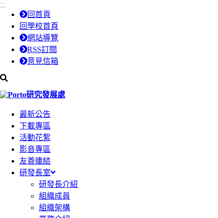
:::
跳
跳
回首頁
到
到
回學校首頁
主
主
網站導覽
要
要
RSS訂閱
內
內
意見信箱
容
容
區
區
研究發展處
塊
塊
最新公告
下載專區
活動花絮
影音專區
友善連結
研發長室
研發長介紹
組織成員
組織架構