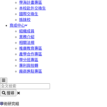
學海計畫專區
本校赴外交換生
國際交換生
姊妹校
育成中心
組織成員
業務介紹
相關法規
推廣教育專區
產學合作專區
學分班專區
專利與技轉
廠商進駐專區
全
文
搜尋
檢
:::
索
學術研究組