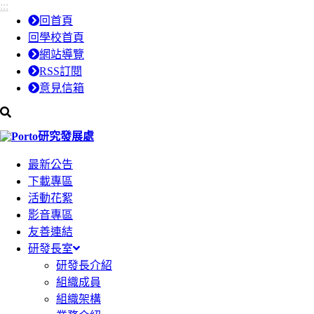
:::
跳
跳
回首頁
到
到
回學校首頁
主
主
網站導覽
要
要
RSS訂閱
內
內
意見信箱
容
容
區
區
研究發展處
塊
塊
最新公告
下載專區
活動花絮
影音專區
友善連結
研發長室
研發長介紹
組織成員
組織架構