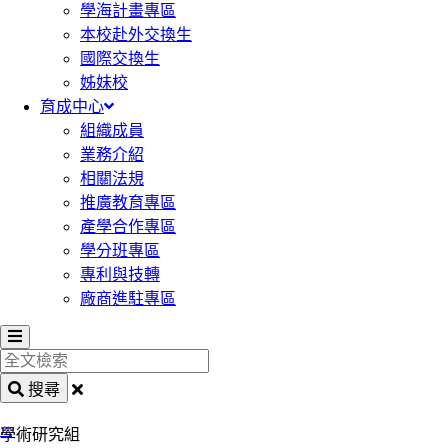
學海計畫專區
本校赴外交換生
國際交換生
姊妹校
育成中心
組織成員
業務介紹
相關法規
推廣教育專區
產學合作專區
學分班專區
專利與技轉
廠商進駐專區
全
文
搜尋
檢
:::
索
學術研究組