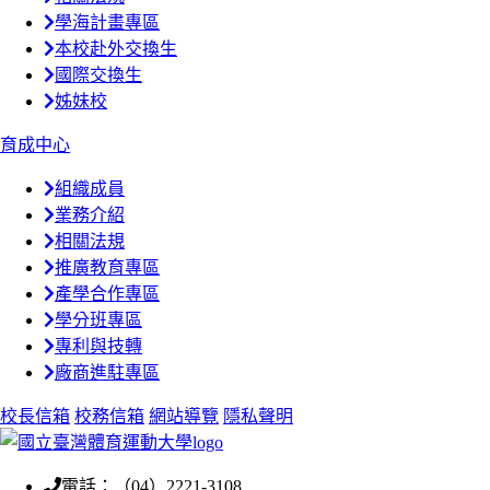
學海計畫專區
本校赴外交換生
國際交換生
姊妹校
育成中心
組織成員
業務介紹
相關法規
推廣教育專區
產學合作專區
學分班專區
專利與技轉
廠商進駐專區
校長信箱
校務信箱
網站導覽
隱私聲明
電話：（04）2221-3108