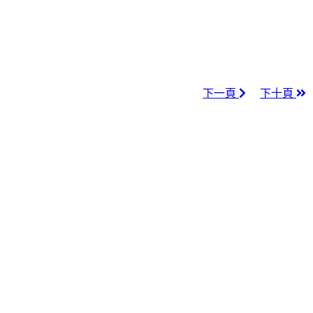
下一頁
下十頁